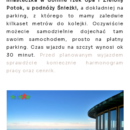
miasteczka w dolinie rzek Úpa i Zielony
Potok, u podnóży Śnieżki,
a dokładniej na
parking, z którego to mamy zaledwie
kilkaset metrów do kolejki. Oczywiście
możecie samodzielnie dojechać tam
swoim samochodem, prosto na płatny
parking. Czas wjazdu na szczyt wynosi ok
30 minut.
Przed planowanym wyjazdem
sprawdźcie koniecznie harmonogram
pracy oraz cennik.