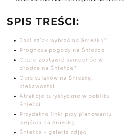
SPIS TREŚCI:
Jaki szlak wybrać na Śnieżkę?
Prognoza pogody na Śnieżce
Gdzie zostawić samochód w
drodze na Śnieżce?
Opis szlaków na Śnieżkę,
ciekawostki
Atrakcje turystyczne w pobliżu
Śnieżki
Przydatne linki przy planowaniu
wejścia na Śnieżkę
Śnieżka - galeria zdjęć