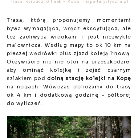
Trasa: Karpacz, Orlinek – Kopa | mapa-turystyczna.pl
Trasa, którą proponujemy momentami
bywa wymagająca, wręcz ekscytująca, ale
też zachwyca widokami i jest niezwykle
malownicza. Według mapy to ok 10 km na
pieszej wędrówki plus zjazd koleją linową.
Oczywiście nic nie stoi na przeszkodzie,
aby ominąć kolejkę i zejść czarnym
szlakiem pod
dolną stację kolejki na Kopę
na nogach. Wówczas doliczamy do trasy
ok 4 km i dodatkową godzinę - półtorej
do wyliczeń.