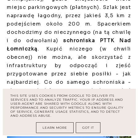
miejsc parkingowych (płatnych). Szlak jest
naprawdę łagodny, przez jakieś 3,5 km z
podejściem około 200 m. Spacerkiem
dochodzimy do nieczynnego (na tą chwilę
i do odwołania)
schroniska PTTK Nad
Łomniczką
. Kupić niczego (w chwili
obecnej) nie można, ale skorzystać z
infrastruktury by odpocząć i zjeść
przygotowane przez siebie posiłki - jak
najbardziej. Co do samego schroniska -
nie posiadało ono nigdy pokoi
THIS SITE USES COOKIES FROM GOOGLE TO DELIVER ITS
gościnnych, ani nawet stałego dostępu do
SERVICES AND TO ANALYZE TRAFFIC. YOUR IP ADDRESS AND
USER-AGENT ARE SHARED WITH GOOGLE ALONG WITH
prądu. Służy(ło) raczej jako przystanek na
PERFORMANCE AND SECURITY METRICS TO ENSURE QUALITY
OF SERVICE, GENERATE USAGE STATISTICS, AND TO DETECT
szlaku, gdzie na turystę czekała ciepła
AND ADDRESS ABUSE.
herbata, jadalnia i toaleta.
LEARN MORE
GOT IT