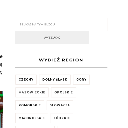
we
WYBIEŻ REGION
ją
ę
CZECHY
DOLNY ŚLĄSK
GÓRY
MAZOWIECKIE
OPOLSKIE
POMORSKIE
SŁOWACJA
MAŁOPOLSKIE
ŁÓDZKIE