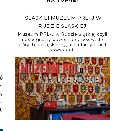
NA TOP-IE!
[ŚLĄSKIE] MUZEUM PRL-U W
RUDZIE ŚLĄSKIEJ
Muzeum PRL-u w Rudzie Śląskiej czyli
nostalgiczny powrót do czasów, do
których nie tęsknimy, ale lubimy o nich
powspomi…
uć
z:
dy
ko
i,