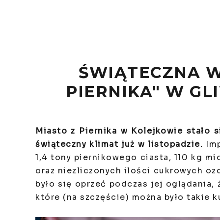
ŚWIĄTECZNA W
PIERNIKA" W GL
Miasto z Piernika w Kolejkowie stało s
świąteczny klimat już w listopadzie.
Imp
1,4 tony piernikowego ciasta, 110 kg m
oraz niezliczonych ilości cukrowych o
było się oprzeć podczas jej oglądania, 
które (na szczęście) można było takie k