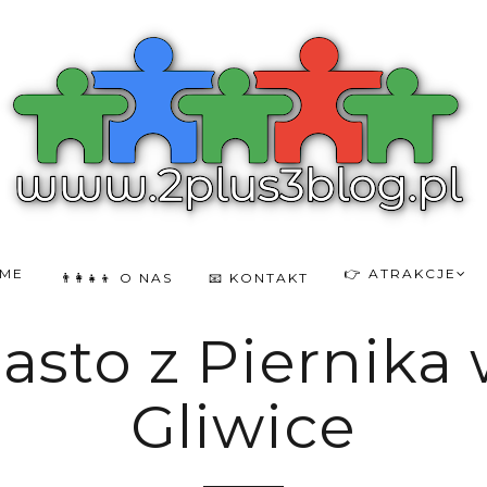
OME
👉 ATRAKCJE
👨‍👩‍👧‍👦 O NAS
📧 KONTAKT
iasto z Piernik
Gliwice