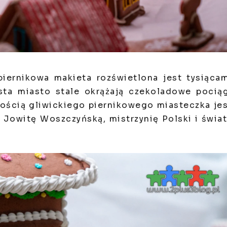
iernikowa makieta rozświetlona jest tysiąca
ta miasto stale okrążają czekoladowe pocią
ością gliwickiego piernikowego miasteczka je
 Jowitę Woszczyńską, mistrzynię Polski i świa