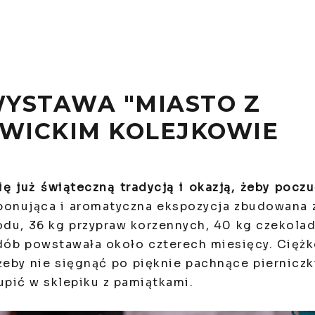
YSTAWA "MIASTO Z
IWICKIM KOLEJKOWIE
ię już świąteczną tradycją i okazją, żeby pocz
onująca i aromatyczna ekspozycja zbudowana 
iodu, 36 kg przypraw korzennych, 40 kg czekola
zdób powstawała około czterech miesięcy. Cięż
żeby nie sięgnąć po pięknie pachnące pierniczk
upić w sklepiku z pamiątkami.