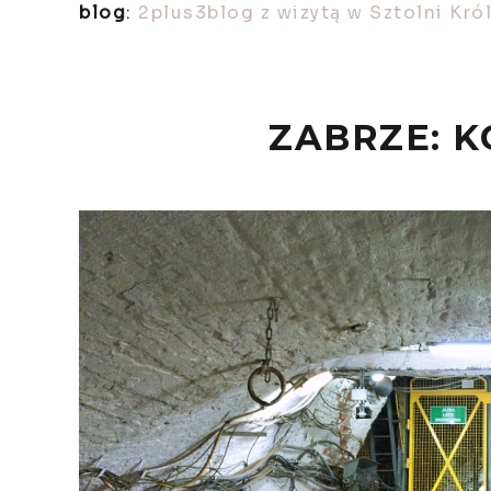
blog
:
2plus3blog z wizytą w Sztolni Kró
ZABRZE: K