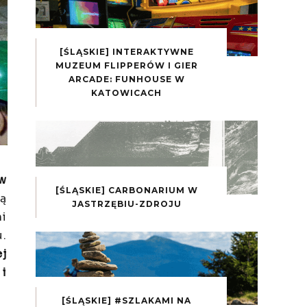
[ŚLĄSKIE] INTERAKTYWNE
MUZEUM FLIPPERÓW I GIER
ARCADE: FUNHOUSE W
KATOWICACH
 w
[ŚLĄSKIE] CARBONARIUM W
Są
JASTRZĘBIU-ZDROJU
ni
u.
ej
 i
[ŚLĄSKIE] #SZLAKAMI NA