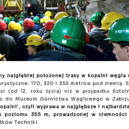
y najgłębiej położonej trasy w kopalni węgla
urystyczne: 170, 320 i 355 metrów pod ziemią. 
ci (od 12. roku życia) niż w przypadku Sztol
y do do Muzeum Górnictwa Węglowego w Zabrz
palni', czyli wyprawa w najgłębsze i najbardzi
on poziomu 355 m, prowadzonej w ciemności
tków Techniki.