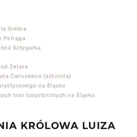
ia Srebra
o Pstrąga
ebna Sztygarka
ud Żelaza
ska Ćwiczebne (sztolnia)
urystycznego na Śląsku
ych tras turystycznych na Śląsku
NIA KRÓLOWA LUIZA