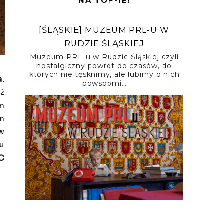
NA TOP-IE!
[ŚLĄSKIE] MUZEUM PRL-U W
RUDZIE ŚLĄSKIEJ
Muzeum PRL-u w Rudzie Śląskiej czyli
nostalgiczny powrót do czasów, do
których nie tęsknimy, ale lubimy o nich
a.
powspomi…
eż
yn
ym
yw
ku
2C