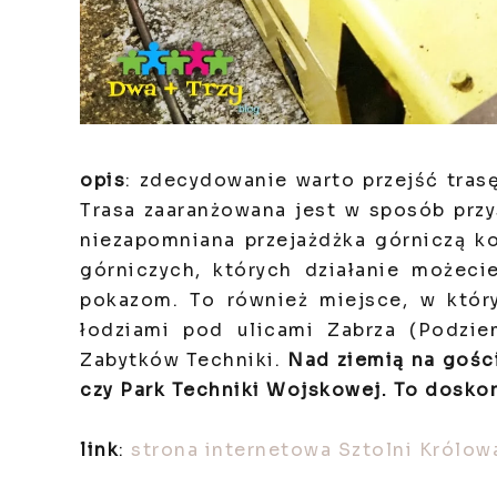
opis
: zdecydowanie warto przejść tra
Trasa zaaranżowana jest w sposób prz
niezapomniana przejażdżka górniczą k
górniczych, których działanie możeci
pokazom. To również miejsce, w któr
łodziami pod ulicami Zabrza (Podzie
Zabytków Techniki.
Nad ziemią na gości
czy Park Techniki Wojskowej. To dosko
link
:
strona internetowa Sztolni Królow