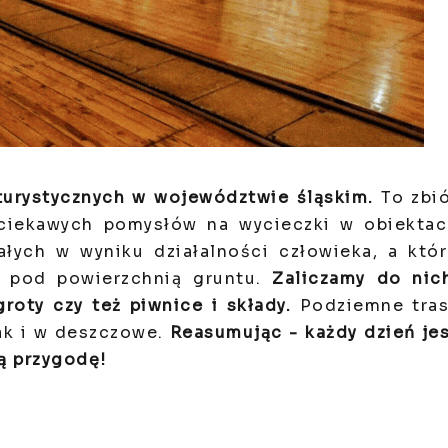
turystycznych w województwie śląskim.
To zbi
 ciekawych pomysłów na wycieczki w obiekta
ałych w wyniku działalności człowieka, a któ
i pod powierzchnią gruntu.
Zaliczamy do nic
groty czy też piwnice i składy.
Podziemne tras
jak i w deszczowe.
Reasumując - każdy dzień je
ą przygodę!