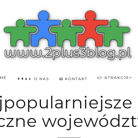
OME
👉 ATRAKCJE
👨‍👩‍👧‍👦 O NAS
📧 KONTAKT
Najpopularniejsz
tyczne województ