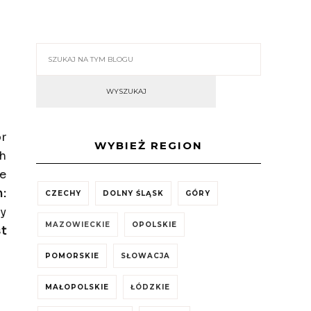
ór
WYBIEŻ REGION
ch
re
h:
CZECHY
DOLNY ŚLĄSK
GÓRY
y
MAZOWIECKIE
OPOLSKIE
st
POMORSKIE
SŁOWACJA
MAŁOPOLSKIE
ŁÓDZKIE