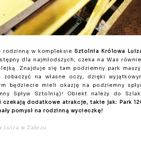
sę rodzinną w kompleksie
Sztolnia Królowa Luiz
ystępny dla najmłodszych, czeka na Was równi
olejką. Znajduje się tam podziemny park masz
e zobaczyć na własne oczy, dzięki wyjątkow
ym będziecie mieli okazję na podziemny spł
mny Spływ Sztolnią)! Obiekt należy do Szla
 czekają dodatkowe atrakcje, takie jak: Park 1
nały pomysł na rodzinną wycieczkę!
a Luiza w Zabrzu