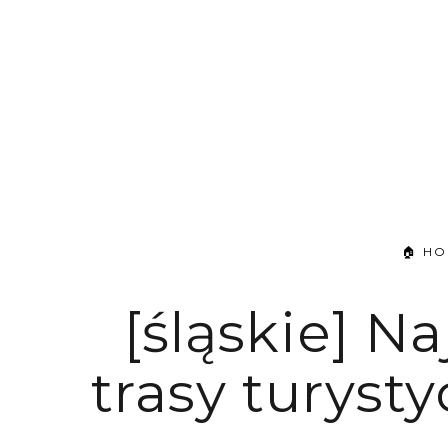
🏠 H
[śląskie] 
trasy turys