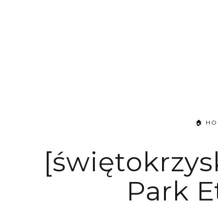
🏠 H
[świętokrzys
Park E