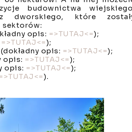
zycje budownictwa wiejskiego
z dworskiego, które został
h sektorów:
ładny opis:
=>TUTAJ<=
);
:
=>TUTAJ<=
);
okładny opis:
=>TUTAJ<=
);
 opis:
=>TUTAJ<=
);
 opis:
=>TUTAJ<=
);
=>TUTAJ<=
).