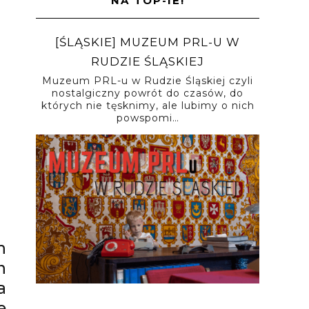
NA TOP-IE!
[ŚLĄSKIE] MUZEUM PRL-U W
RUDZIE ŚLĄSKIEJ
Muzeum PRL-u w Rudzie Śląskiej czyli
nostalgiczny powrót do czasów, do
których nie tęsknimy, ale lubimy o nich
powspomi…
m
h
a
e