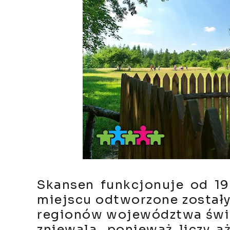
Skansen funkcjonuje od 197
miejscu odtworzone zostały
regionów województwa świę
zniewala, ponieważ liczy a