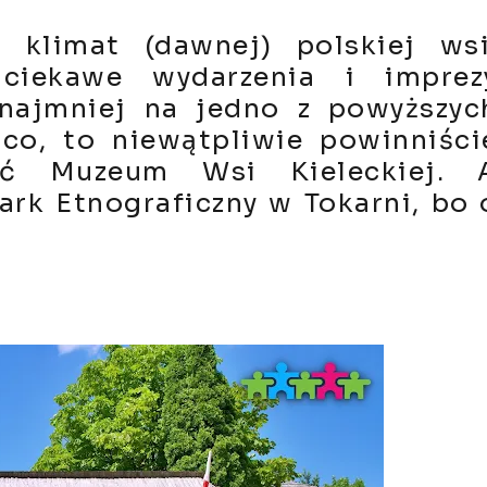
y klimat (dawnej) polskiej wsi
 ciekawe wydarzenia i imprez
zynajmniej na jedno z powyższyc
ąco, to niewątpliwie powinniści
zić Muzeum Wsi Kieleckiej. 
ark Etnograficzny w Tokarni, bo 