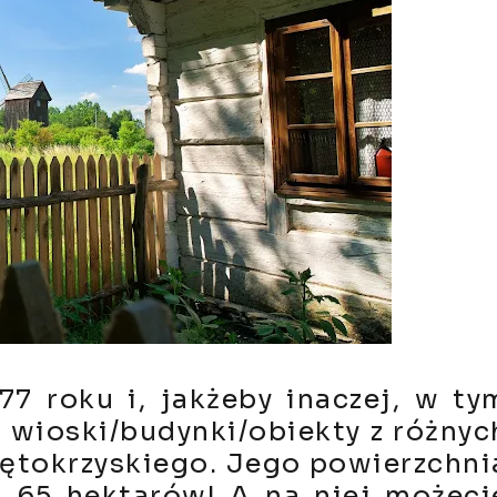
7 roku i, jakżeby inaczej, w ty
 wioski/budynki/obiekty z różnyc
tokrzyskiego. Jego powierzchni
ż 65 hektarów! A na niej możeci