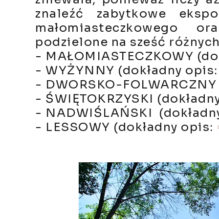
znaleźć zabytkowe ekspo
małomiasteczkowego ora
podzielone na sześć różnyc
- MAŁOMIASTECZKOWY (dok
- WYŻYNNY (dokładny opis
- DWORSKO-FOLWARCZNY (d
- ŚWIĘTOKRZYSKI (dokładny
- NADWIŚLAŃSKI (dokładny
- LESSOWY (dokładny opis: