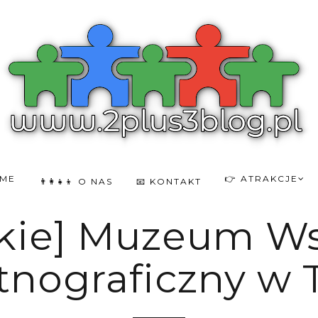
OME
👉 ATRAKCJE
👨‍👩‍👧‍👦 O NAS
📧 KONTAKT
kie] Muzeum Wsi
tnograficzny w 