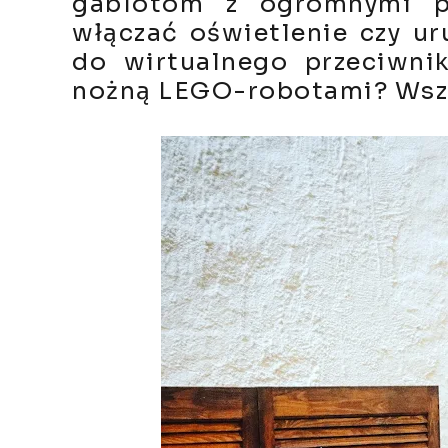
gablotom z ogromnymi p
włączać oświetlenie czy ur
do wirtualnego przeciwni
nożną LEGO-robotami? Wszys