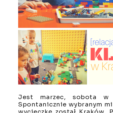
Jest marzec, sobota w p
Spontanicznie wybranym m
wycieczkę został Kraków. P