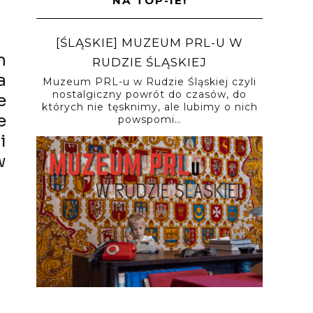
NA TOP-IE!
[ŚLĄSKIE] MUZEUM PRL-U W
m
RUDZIE ŚLĄSKIEJ
a
Muzeum PRL-u w Rudzie Śląskiej czyli
nostalgiczny powrót do czasów, do
e
których nie tęsknimy, ale lubimy o nich
e
powspomi…
i
w