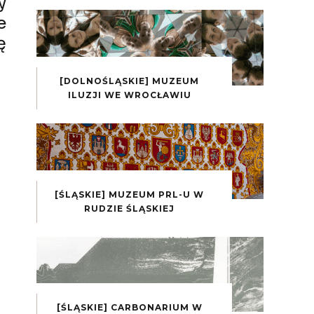
y
e
ę
[DOLNOŚLĄSKIE] MUZEUM
ILUZJI WE WROCŁAWIU
[ŚLĄSKIE] MUZEUM PRL-U W
RUDZIE ŚLĄSKIEJ
[ŚLĄSKIE] CARBONARIUM W