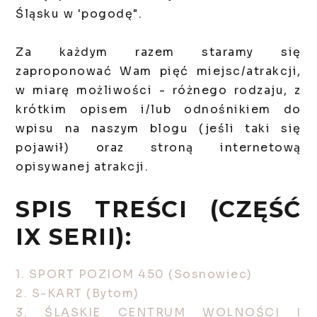
Śląsku w 'pogodę".
Za każdym razem staramy się
zaproponować Wam pięć miejsc/atrakcji,
w miarę możliwości - różnego rodzaju, z
krótkim opisem i/lub odnośnikiem do
wpisu na naszym blogu (jeśli taki się
pojawił) oraz stroną internetową
opisywanej atrakcji.
SPIS TREŚCI (CZĘŚĆ
IX SERII):
1. SPORT POZIOM 450 (Sosnowiec)
2. S-KART (Bytom)
3. ŚLĄSKIE CENTRUM WOLNOŚCI I