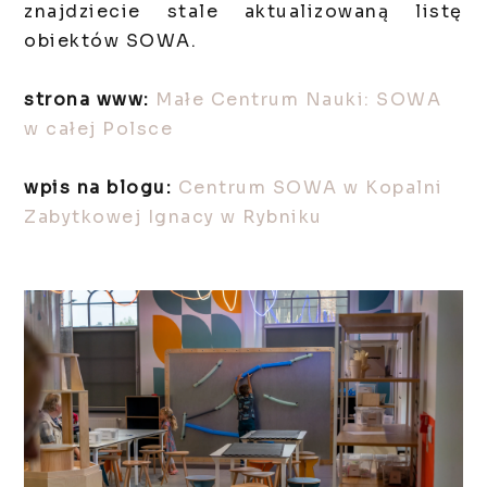
znajdziecie stale aktualizowaną listę
obiektów SOWA.
strona www:
Małe Centrum Nauki: SOWA
w całej Polsce
wpis na blogu:
Centrum SOWA w Kopalni
Zabytkowej Ignacy w Rybniku