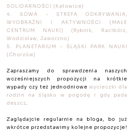
SOLIDARNOŚCI (Katowice)
4. SOWA - STREFA ODKRYWANIA,
WYOBRAŹNI I AKTYWNOŚCI (MAŁE
CENTRUM NAUKI) (Rybnik, Racibórz,
Wodzisław, Jaworzno)
5. PLANETARIUM - ŚLĄSKI PARK NAUKI
(Chorzów)
Zapraszamy do sprawdzenia naszych
wcześniejszych propozycji na krótkie
wypady czy też jednodniowe
wycieczki dla
rodzin na śląsku w pogodę i gdy pada
deszcz
.
Zaglądajcie regularnie na bloga, bo już
wkrótce przedstawimy kolejne propozycje!