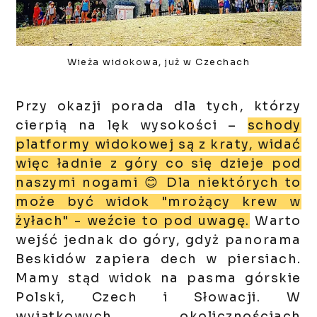
Wieża widokowa, już w Czechach
Przy okazji porada dla tych, którzy
cierpią na lęk wysokości –
schody
platformy widokowej są z kraty, widać
więc ładnie z góry co się dzieje pod
naszymi nogami 😊 Dla niektórych to
może być widok "mrożący krew w
żyłach" - weźcie to pod uwagę.
Warto
wejść jednak do góry, gdyż panorama
Beskidów zapiera dech w piersiach.
Mamy stąd widok na pasma górskie
Polski, Czech i Słowacji. W
wyjątkowych okolicznościach