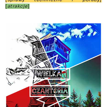
[
atrakcje
]