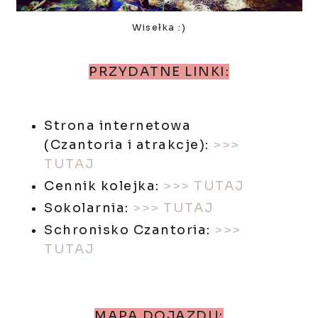
Wisełka :)
PRZYDATNE LINKI:
Strona internetowa
(Czantoria i atrakcje):
>>>
TUTAJ
Cennik kolejka:
>>> TUTAJ
Sokolarnia:
>>> TUTAJ
Schronisko Czantoria:
>>>
TUTAJ
MAPA DOJAZDU: