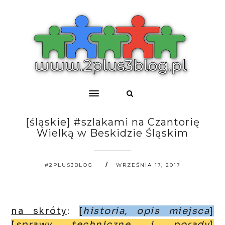
[śląskie] #szlakami na Czantorię
Wielką w Beskidzie Śląskim
#2PLUS3BLOG
WRZEŚNIA 17, 2017
na skróty
:
[
historia, opis miejsca
]
[
sprawy techniczne i porady
]