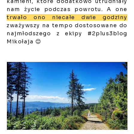
kamieni, które dodatkowo utrudniały
nam życie podczas powrotu. A one
t
rwało ono niecałe dwie godziny
zważywszy na tempo dostosowane do
najmłodszego z ekipy #2plus3blog
Mikołaja 😊