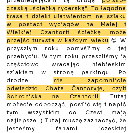
przebiegającym tą drogą
polsko-
czeską „ścieżką rycerską”. To łagodna
trasa i dzięki ułatwieniom na szlaku
w postaci wyciągów na Małej i
Wielkiej Czantorii ścieżkę może
przejść turysta w każdym wieku
😊 W
przyszłym roku pomyślimy o jej
przebyciu. W tym roku przeszliśmy ją
częściowo wracając niebieskim
szlakiem w stronę parkingu. Po
drodze
nie zapomnijcie
odwiedzić Chata Čantoryje, czyli
Schroniska na Czantorii.
Tutaj
możecie odpocząć, posilić się i napić
tym wszystkim co Czesi mają
najlepsze :) Tutaj muszę zaznaczyć, że
jesteśmy fanami "czeskiej