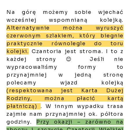
Na górę możemy sobie wjechać
wcześniej wspomnianą kolejką.
Alternatywnie można wyruszyć
czerwonym szlakiem, który biegnie
praktycznie równolegle do toru
kolejki.
Czantoria jest stroma. I to z
każdej strony 😊 Jeśli nie
wypracowaliśmy
formy
to
przynajmniej w jedną stronę
polecamy wjazd kolejką
(respektowana jest Karta Dużej
Rodziny, można płacić kartą
płatniczą)
. W innym wypadku trasa
zajmie nam przynajmniej ok. półtora
godziny.
P
rzy okazji – zarówno na
zboczu i szczycie Czantorii Wielkiej