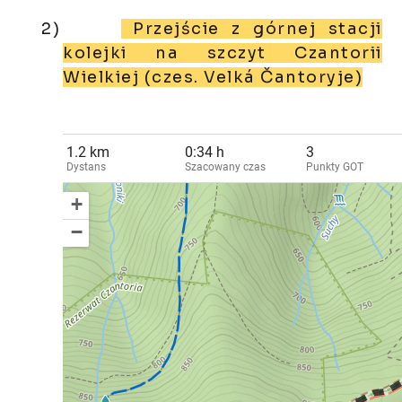
2)
Przejście z górnej stacji
kolejki na szczyt Czantorii
Wielkiej (czes. Velká Čantoryje)