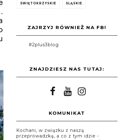
e
ŚWIĘTOKRZYSKIE
ŚLĄSKIE
.
a
ZAJRZYJ RÓWNIEŻ NA FB!
o
u
#2plus3blog
ZNAJDZIESZ NAS TUTAJ:
KOMUNIKAT
Kochani, w związku z naszą
przeprowadzką, a co z tym idzie -