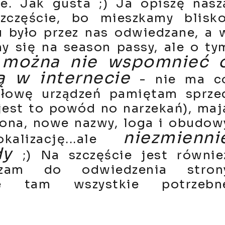
e. Jak gusta ;) Ja opiszę nasz
częście, bo mieszkamy blisko
 było przez nas odwiedzane, a 
y się na season passy, ale o ty
 można nie wspomnieć 
ą w internecie
- nie ma c
ołowę urządzeń pamiętam sprze
 jest to powód no narzekań), maj
ona, nowe nazwy, loga i obudow
niezmienni
kalizację...ale
jdy
;) Na szczęście jest równie
szam do odwiedzenia stron
cie tam wszystkie potrzebn