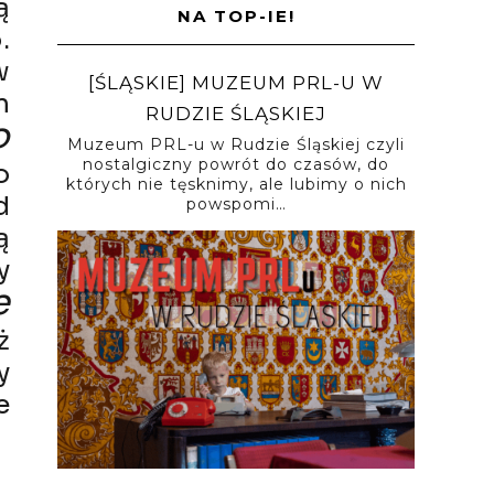
ą
NA TOP-IE!
.
w
[ŚLĄSKIE] MUZEUM PRL-U W
m
RUDZIE ŚLĄSKIEJ
o
Muzeum PRL-u w Rudzie Śląskiej czyli
nostalgiczny powrót do czasów, do
o
których nie tęsknimy, ale lubimy o nich
d
powspomi…
ą
y
e
ż
y
e