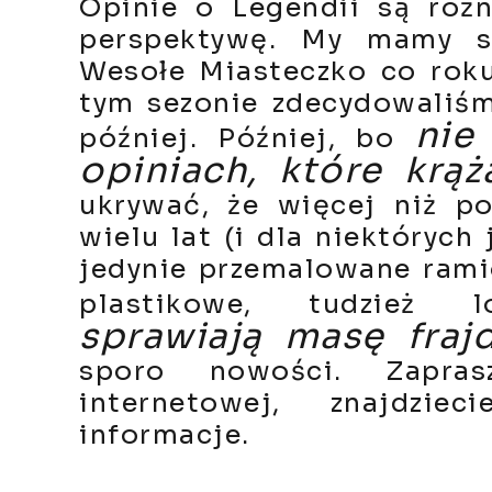
Opinie o Legendii są różn
perspektywę. My mamy sz
Wesołe Miasteczko co roku
tym sezonie zdecydowaliśm
nie
później. Później, bo
opiniach, które krąż
ukrywać, że więcej niż p
wielu lat (i dla niektórych
jedynie przemalowane rami
plastikowe, tudzież lo
sprawiają masę fra
sporo nowości. Zapra
internetowej, znajdzie
informacje.