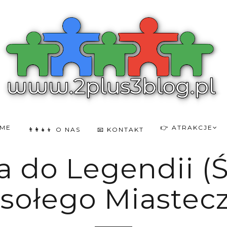
OME
👉 ATRAKCJE
👨‍👩‍👧‍👦 O NAS
📧 KONTAKT
 do Legendii (Ś
sołego Miastecz