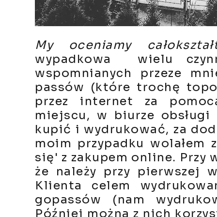
My oceniamy całokształ
wypadkowa wielu czyn
wspomnianych przeze mni
passów (które trochę topo
przez internet za pomoc
miejscu, w biurze obsługi
kupić i wydrukować, za doda
moim przypadku wolałem za
się' z zakupem online. Przy
że należy przy pierwszej 
Klienta celem wydrukowa
gopassów (nam wydrukow
Później można z nich korzy