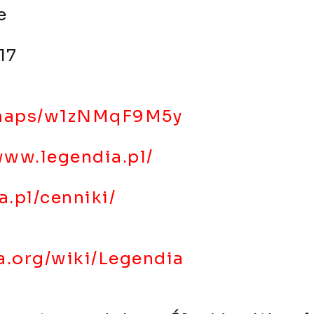
e
17
/maps/w1zNMqF9M5y
www.legendia.pl/
.pl/cenniki/
ia.org/wiki/Legendia