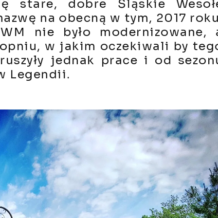
ę stare, dobre Śląskie Wesoł
nazwę na obecną w tym, 2017 roku
 ŚWM nie było modernizowane, 
opniu, w jakim oczekiwali by teg
ruszyły jednak prace i od sezon
w Legendii.