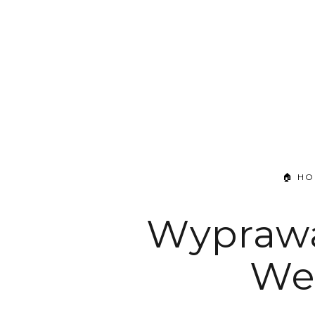
🏠 H
Wyprawa
We