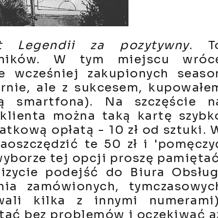
t Legendii za pozytywny
. T
ników. W tym miejscu wróc
e wcześniej zakupionych seaso
rnie, ale z sukcesem, kupowałe
ą smartfona). Na szczęście n
 klienta można taką kartę szybk
tkową opłatą - 10 zł od sztuki. 
oszczędzić te 50 zł i 'pomęczy
 wyborze tej opcji proszę pamiętać
wizycie podejść do Biura Obsług
nia zamówionych, tymczasowyc
ali kilka z innymi numerami)
stać bez problemów i oczekiwać a