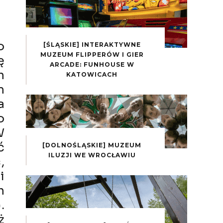
o
[ŚLĄSKIE] INTERAKTYWNE
MUZEUM FLIPPERÓW I GIER
ę
ARCADE: FUNHOUSE W
n
KATOWICACH
m
a
o
W
ć
[DOLNOŚLĄSKIE] MUZEUM
ILUZJI WE WROCŁAWIU
,
i
h
.
ż