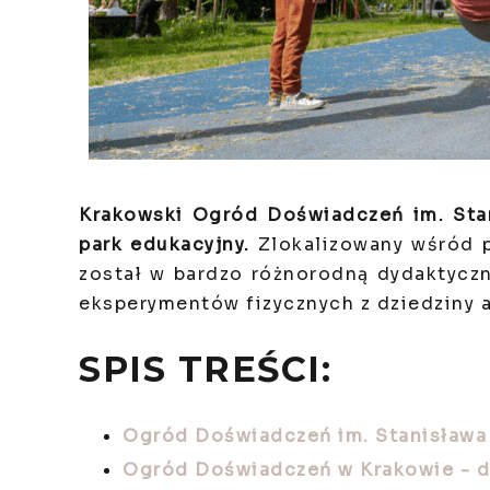
Krakowski Ogród Doświadczeń im. Stan
park edukacyjny.
Zlokalizowany wśród p
został w bardzo różnorodną dydaktycz
eksperymentów fizycznych z dziedziny ak
SPIS TREŚCI:
Ogród Doświadczeń im. Stanisława
Ogród Doświadczeń w Krakowie - do