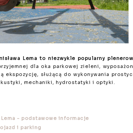
isława Lema to niezwykle popularny plenero
rzyjemnej dla oka parkowej zieleni, wyposażo
ną ekspozycję, służącą do wykonywania prosty
ustyki, mechaniki, hydrostatyki i optyki.
 Lema - podstawowe informacje
jazd i parking