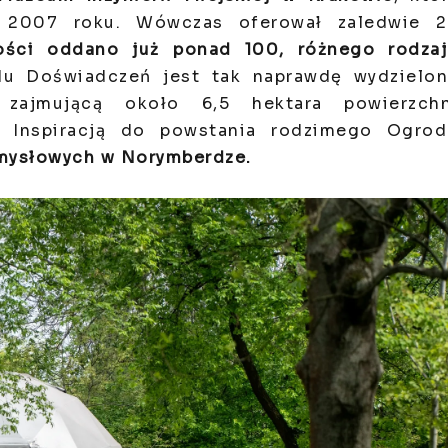
 w 2007 roku. Wówczas oferował
zaledwie 2
ości oddano już ponad 100, różnego rodzaj
u Doświadczeń jest tak naprawdę wydzielon
 zajmującą około 6,5 hektara powierzchn
i. Inspiracją do powstania rodzimego Ogro
mysłowych w Norymberdze.