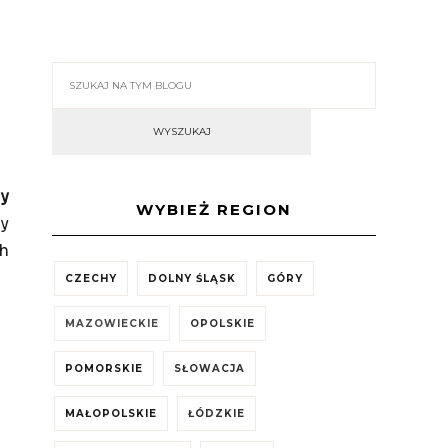
wy
WYBIEŻ REGION
ny
ch
CZECHY
DOLNY ŚLĄSK
GÓRY
MAZOWIECKIE
OPOLSKIE
POMORSKIE
SŁOWACJA
MAŁOPOLSKIE
ŁÓDZKIE