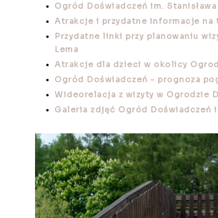
Ogród Doświadczeń im. Stanisława 
Atrakcje i przydatne informacje n
Przydatne linki przy planowaniu wi
Lema
Atrakcje dla dzieci w okolicy Ogr
Ogród Doświadczeń - prognoza po
Wideorelacja z wizyty w Ogrodzie 
Galeria zdjęć Ogród Doświadczeń i