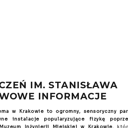
ZEŃ IM. STANISŁAWA
AWOWE INFORMACJE
ema w Krakowie to ogromny, sensoryczny pa
ne instalacje popularyzujące fizykę poprz
Muzeum Inżynierii Miejskiej w Krakowie
, któ