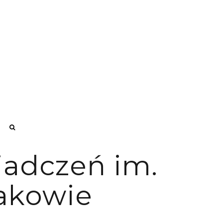
iadczeń im.
akowie