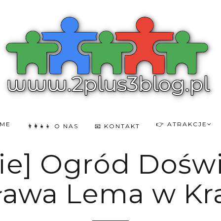
OME
👉 ATRAKCJE
👨‍👩‍👧‍👦 O NAS
📧 KONTAKT
ie] Ogród Dośw
sława Lema w Kr