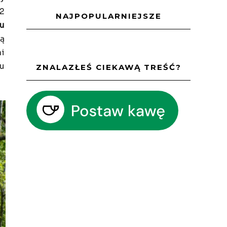
2
NAJPOPULARNIEJSZE
u
ą
i
du
ZNALAZŁEŚ CIEKAWĄ TREŚĆ?