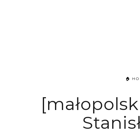
🏠 H
[małopolsk
Stani