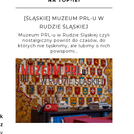
NA TOP-IE!
[ŚLĄSKIE] MUZEUM PRL-U W
RUDZIE ŚLĄSKIEJ
Muzeum PRL-u w Rudzie Śląskiej czyli
nostalgiczny powrót do czasów, do
których nie tęsknimy, ale lubimy o nich
powspomi…
rk
ez
ry