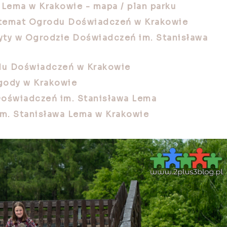
Lema w Krakowie - mapa / plan parku
a temat Ogrodu Doświadczeń w Krakowie
zyty w Ogrodzie Doświadczeń im. Stanisława
odu Doświadczeń w Krakowie
gody w Krakowie
Doświadczeń im. Stanisława Lema
m. Stanisława Lema w Krakowie