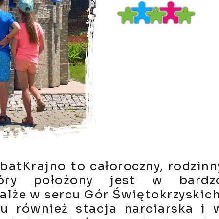
batKrajno to całoroczny, rodzinn
tóry położony jest w bardz
lże w sercu Gór Świętokrzyskich
u również stacja narciarska i 