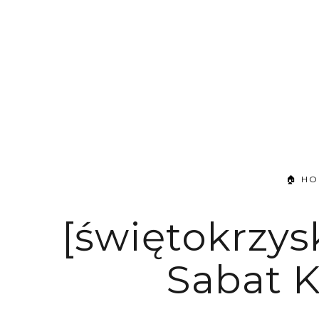
🏠 H
[świętokrzys
Sabat K