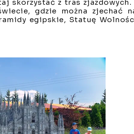
j skorzystać z tras zjazdowych. 
świecie, gdzie można zjechać n
ramidy egipskie, Statuę Wolnośc