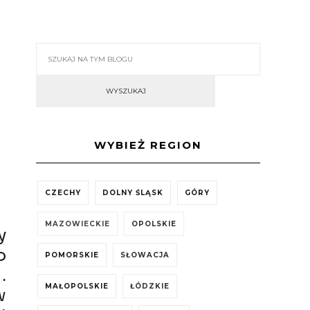
WYBIEŻ REGION
CZECHY
DOLNY ŚLĄSK
GÓRY
MAZOWIECKIE
OPOLSKIE
y
o
POMORSKIE
SŁOWACJA
.
MAŁOPOLSKIE
ŁÓDZKIE
w