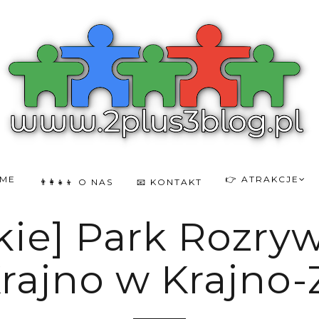
OME
👉 ATRAKCJE
👨‍👩‍👧‍👦 O NAS
📧 KONTAKT
kie] Park Rozrywk
rajno w Krajno