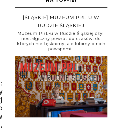
NA TOP-IE!
[ŚLĄSKIE] MUZEUM PRL-U W
RUDZIE ŚLĄSKIEJ
Muzeum PRL-u w Rudzie Śląskiej czyli
nostalgiczny powrót do czasów, do
których nie tęsknimy, ale lubimy o nich
powspomi…
:
y
j
o
w
,