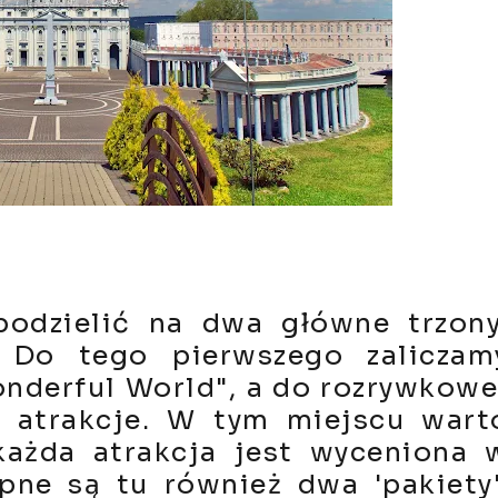
odzielić na dwa główne trzony
. Do tego pierwszego zaliczam
onderful World", a do rozrywkowe
e atrakcje. W tym miejscu wart
 każda atrakcja jest wyceniona 
pne są tu również dwa 'pakiety'